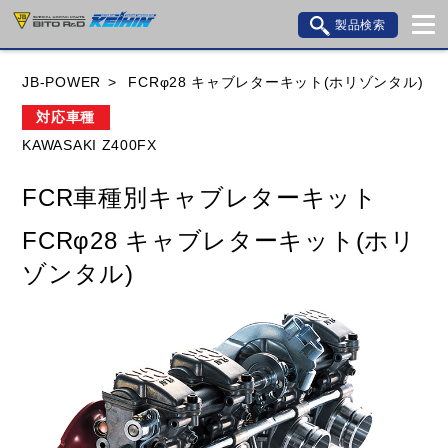
製品検索
ブランド内検索
JB-POWER
FCRφ28 キャブレターキット(ホリゾンタル)
車種検索
アイテム検索
品番検索
対応車種
KAWASAKI Z400FX
HONDA
YAMAHA
SUZUKI
FCR車種別キャブレターキット
KAWASAKI
BMW
DUCATI
GILERA
FCRφ28 キャブレターキット(ホリ
HUSQVANA
KTM
MOTO GUZZI
ゾンタル)
TRIUMPH
閉じる