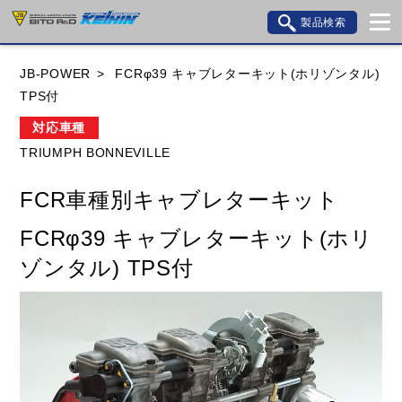
製品検索
ブランド内検索
JB-POWER
FCRφ39 キャブレターキット(ホリゾンタル)
車種検索
アイテム検索
品番検索
TPS付
対応車種
TRIUMPH BONNEVILLE
HONDA
YAMAHA
SUZUKI
FCR車種別キャブレターキット
KAWASAKI
BMW
DUCATI
GILERA
FCRφ39 キャブレターキット(ホリ
HUSQVANA
KTM
MOTO GUZZI
ゾンタル) TPS付
TRIUMPH
閉じる