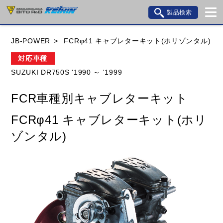
製品検索
ブランド内検索
JB-POWER
FCRφ41 キャブレターキット(ホリゾンタル)
車種検索
アイテム検索
品番検索
対応車種
SUZUKI DR750S '1990 ～ '1999
HONDA
YAMAHA
SUZUKI
FCR車種別キャブレターキット
KAWASAKI
BMW
DUCATI
GILERA
FCRφ41 キャブレターキット(ホリ
HUSQVANA
KTM
MOTO GUZZI
ゾンタル)
TRIUMPH
閉じる