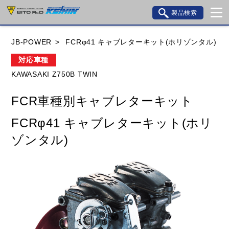
製品検索
ブランド内検索
JB-POWER
FCRφ41 キャブレターキット(ホリゾンタル)
車種検索
アイテム検索
品番検索
対応車種
KAWASAKI Z750B TWIN
HONDA
YAMAHA
SUZUKI
FCR車種別キャブレターキット
KAWASAKI
BMW
DUCATI
GILERA
FCRφ41 キャブレターキット(ホリ
HUSQVANA
KTM
MOTO GUZZI
ゾンタル)
TRIUMPH
閉じる