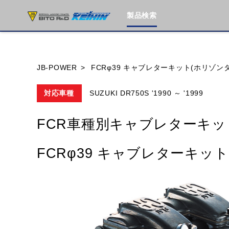
製品検索
ブランド内
JB-POWER
FCRφ39 キャブレターキット(ホリゾン
対応車種
SUZUKI DR750S '1990 ～ '1999
HONDA
YAMAHA
SUZUKI
FCR車種別キャブレターキッ
MOTO GUZZI
TRIUMPH
FCRφ39 キャブレターキッ