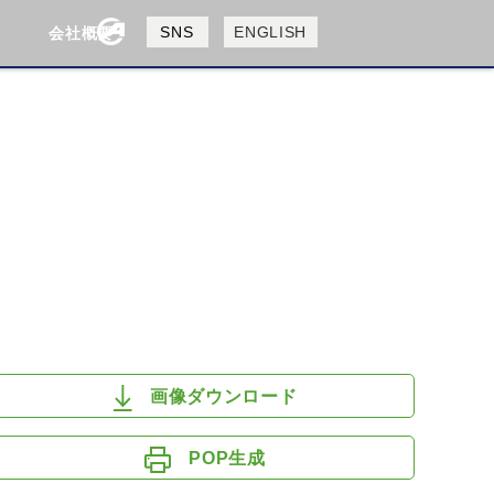
製品検索
SNS
ENGLISH
会社概要
会社概要
採用情報
検索
HUSQVANA
KTM
画像ダウンロード
POP生成