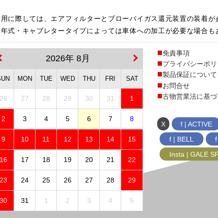
使用に際しては、エアフィルターとブローバイガス還元装置の装着が
・年式・キャブレタータイプによっては車体への加工が必要な場合も
免責事項
2026年 8月
プライバシーポリ
製品保証について
SUN
MON
TUE
WED
THU
FRI
SAT
お問合せ
古物営業法に基づ
26
27
28
29
30
31
1
2
3
4
5
6
7
8
X
f | ACTIVE
f | BELL
9
10
11
12
13
14
15
Insta | GALE 
16
17
18
19
20
21
22
23
24
25
26
27
28
29
30
31
1
2
3
4
5