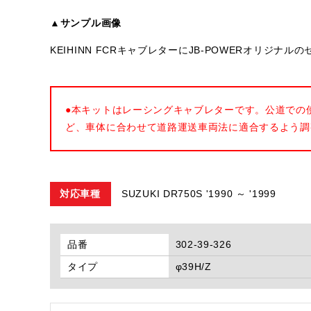
▲サンプル画像
KEIHINN FCRキャブレターにJB-POWERオリジ
●本キットはレーシングキャブレターです。公道での
ど、車体に合わせて道路運送車両法に適合するよう調
対応車種
SUZUKI DR750S '1990 ～ '1999
品番
302-39-326
タイプ
φ39H/Z