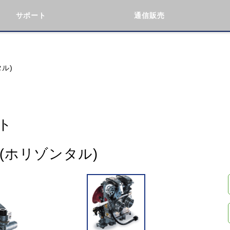
サポート
通信販売
検索
車種検索
アイテム検索
品番
タル)
KAWASAKI
BMW
DUCATI
GILERA
ト
ト(ホリゾンタル)
閉じる