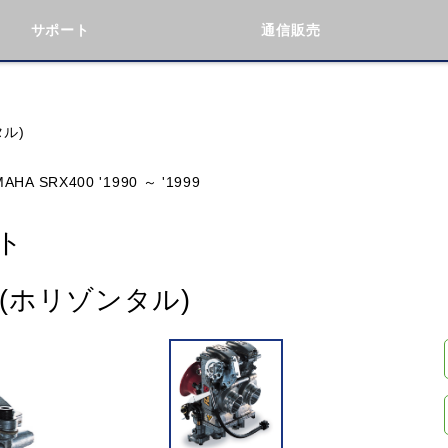
サポート
通信販売
検索
車種検索
アイテム検索
品番
タル)
AHA SRX400 '1990 ～ '1999
KAWASAKI
BMW
DUCATI
GILERA
ト
ト(ホリゾンタル)
閉じる