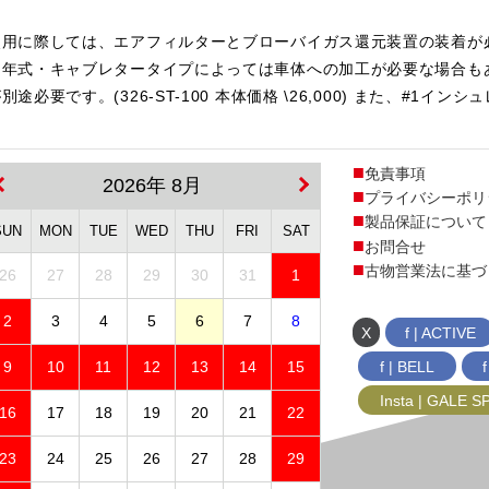
使用に際しては、エアフィルターとブローバイガス還元装置の装着が
・年式・キャブレタータイプによっては車体への加工が必要な場合も
要です。(326-ST-100 本体価格 \26,000) また、#1イ
免責事項
2026年 8月
プライバシーポリ
製品保証について
SUN
MON
TUE
WED
THU
FRI
SAT
お問合せ
古物営業法に基づ
26
27
28
29
30
31
1
2
3
4
5
6
7
8
X
f | ACTIVE
f | BELL
9
10
11
12
13
14
15
Insta | GALE 
16
17
18
19
20
21
22
23
24
25
26
27
28
29