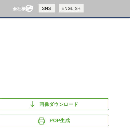
製品検索
SNS
ENGLISH
会社概要
会社概要
採用情報
検索
HUSQVANA
KTM
画像ダウンロード
POP生成