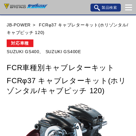
製品検索
ブランド内検索
JB-POWER
FCRφ37 キャブレターキット(ホリゾンタル/
車種検索
アイテム検索
品番検索
キャブピッチ 120)
対応車種
SUZUKI GS400,
SUZUKI GS400E
HONDA
YAMAHA
SUZUKI
FCR車種別キャブレターキット
KAWASAKI
BMW
DUCATI
GILERA
FCRφ37 キャブレターキット(ホリ
HUSQVANA
KTM
MOTO GUZZI
ゾンタル/キャブピッチ 120)
TRIUMPH
閉じる