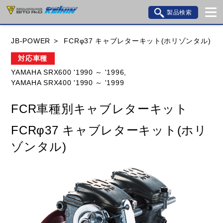
製品検索
ブランド内検索
JB-POWER
FCRφ37 キャブレターキット(ホリゾンタル)
車種検索
アイテム検索
品番検索
対応車種
YAMAHA SRX600 '1990 ～ '1996,
YAMAHA SRX400 '1990 ～ '1999
HONDA
YAMAHA
SUZUKI
FCR車種別キャブレターキット
KAWASAKI
BMW
DUCATI
GILERA
FCRφ37 キャブレターキット(ホリ
HUSQVANA
KTM
MOTO GUZZI
ゾンタル)
TRIUMPH
閉じる