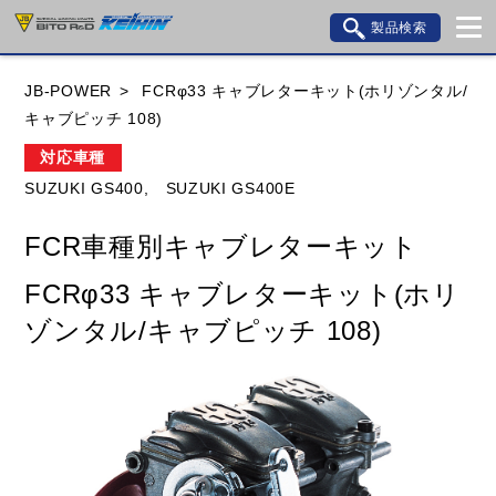
製品検索
ブランド内検索
JB-POWER
FCRφ33 キャブレターキット(ホリゾンタル/
車種検索
アイテム検索
品番検索
キャブピッチ 108)
対応車種
SUZUKI GS400,
SUZUKI GS400E
HONDA
YAMAHA
SUZUKI
FCR車種別キャブレターキット
KAWASAKI
BMW
DUCATI
GILERA
FCRφ33 キャブレターキット(ホリ
HUSQVANA
KTM
MOTO GUZZI
ゾンタル/キャブピッチ 108)
TRIUMPH
閉じる