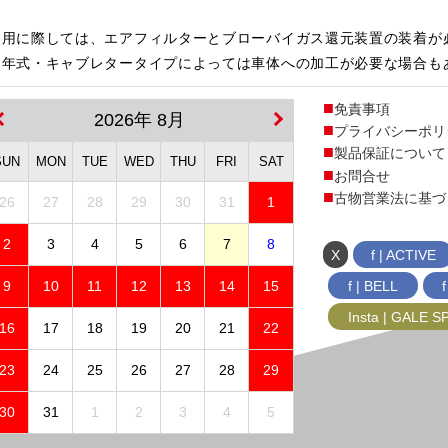
使用に際しては、エアフィルターとブローバイガス還元装置の装着が
・年式・キャブレタータイプによっては車体への加工が必要な場合も
免責事項
2026年 8月
プライバシーポリ
製品保証について
SUN
MON
TUE
WED
THU
FRI
SAT
お問合せ
古物営業法に基づ
26
27
28
29
30
31
1
2
3
4
5
6
7
8
X
f | ACTIVE
f | BELL
9
10
11
12
13
14
15
Insta | GALE 
16
17
18
19
20
21
22
23
24
25
26
27
28
29
30
31
1
2
3
4
5