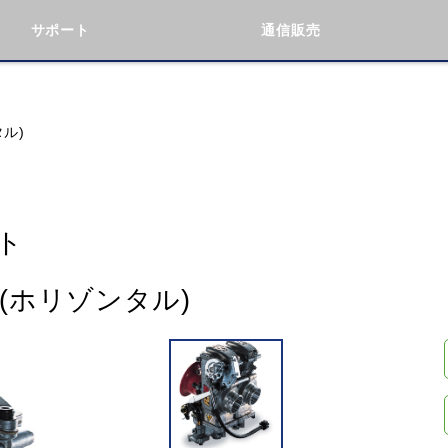
サポート
通信販売
検索
車種検索
アイテム検索
品番
タル)
KAWASAKI
BMW
DUCATI
GILERA
ト
ト(ホリゾンタル)
閉じる