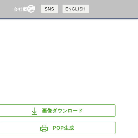
製品検索
SNS
ENGLISH
会社概要
会社概要
採用情報
検索
HUSQVANA
KTM
画像ダウンロード
POP生成