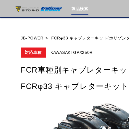
製品検索
ブランド内
JB-POWER
FCRφ33 キャブレターキット(ホリゾン
対応車種
KAWASAKI GPX250R
HONDA
YAMAHA
SUZUKI
FCR車種別キャブレターキッ
MOTO GUZZI
TRIUMPH
FCRφ33 キャブレターキッ