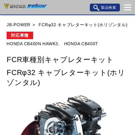
製品検索
ブランド内検索
JB-POWER
FCRφ32 キャブレターキット(ホリゾンタル)
車種検索
アイテム検索
品番検索
対応車種
HONDA CB400N HAWK3,
HONDA CB400T
HONDA
YAMAHA
SUZUKI
FCR車種別キャブレターキット
KAWASAKI
BMW
DUCATI
GILERA
FCRφ32 キャブレターキット(ホリ
HUSQVANA
KTM
MOTO GUZZI
ゾンタル)
TRIUMPH
閉じる