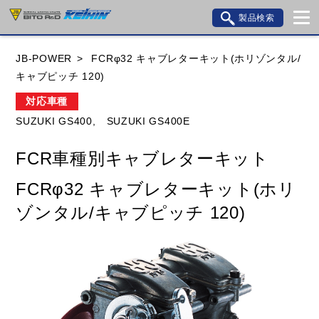
製品検索
ブランド内検索
JB-POWER
FCRφ32 キャブレターキット(ホリゾンタル/
車種検索
アイテム検索
品番検索
キャブピッチ 120)
対応車種
SUZUKI GS400,
SUZUKI GS400E
HONDA
YAMAHA
SUZUKI
FCR車種別キャブレターキット
KAWASAKI
BMW
DUCATI
GILERA
FCRφ32 キャブレターキット(ホリ
HUSQVANA
KTM
MOTO GUZZI
ゾンタル/キャブピッチ 120)
TRIUMPH
閉じる