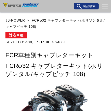
製品検索
ブランド内検索
JB-POWER
FCRφ32 キャブレターキット(ホリゾンタル/
車種検索
アイテム検索
品番検索
キャブピッチ 108)
対応車種
SUZUKI GS400,
SUZUKI GS400E
HONDA
YAMAHA
SUZUKI
FCR車種別キャブレターキット
KAWASAKI
BMW
DUCATI
GILERA
FCRφ32 キャブレターキット(ホリ
HUSQVANA
KTM
MOTO GUZZI
ゾンタル/キャブピッチ 108)
TRIUMPH
閉じる