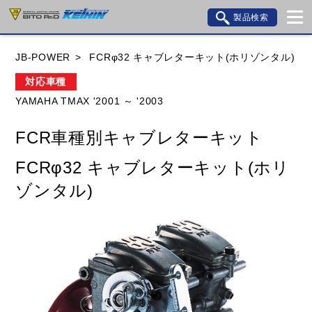
製品検索
ブランド内検索
JB-POWER
FCRφ32 キャブレターキット(ホリゾンタル)
車種検索
アイテム検索
品番検索
対応車種
YAMAHA TMAX '2001 ～ '2003
HONDA
YAMAHA
SUZUKI
FCR車種別キャブレターキット
KAWASAKI
BMW
DUCATI
GILERA
FCRφ32 キャブレターキット(ホリ
HUSQVANA
KTM
MOTO GUZZI
ゾンタル)
TRIUMPH
閉じる