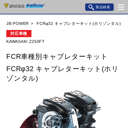
製品検索
ブランド内検索
JB-POWER
FCRφ32 キャブレターキット(ホリゾンタル)
車種検索
アイテム検索
品番検索
対応車種
KAWASAKI Z250FT
HONDA
YAMAHA
SUZUKI
FCR車種別キャブレターキット
KAWASAKI
BMW
DUCATI
GILERA
FCRφ32 キャブレターキット(ホリ
HUSQVANA
KTM
MOTO GUZZI
ゾンタル)
TRIUMPH
閉じる