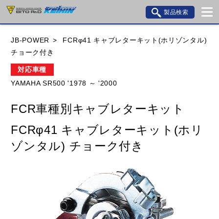
製品検索
ブランド内検索
JB-POWER
FCRφ41 キャブレターキット(ホリゾンタル)
車種検索
アイテム検索
品番検索
チョーク付き
対応車種
YAMAHA SR500 '1978 ～ '2000
HONDA
YAMAHA
SUZUKI
FCR車種別キャブレターキット
KAWASAKI
BMW
DUCATI
GILERA
FCRφ41 キャブレターキット(ホリ
HUSQVANA
KTM
MOTO GUZZI
ゾンタル) チョーク付き
TRIUMPH
閉じる