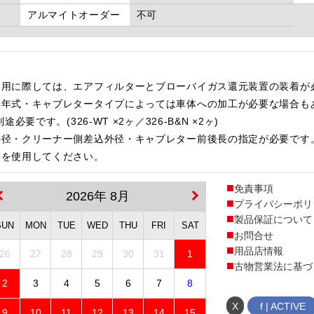
アルマイトオーダー
不可
使用に際しては、エアフィルターとブローバイガス還元装置の装着が
・年式・キャブレタータイプによっては車体への加工が必要な場合も
です。(326-WT ×2ヶ／326-B&N ×2ヶ)
外径・クリーナー側差込外径・キャブレター前後長の指定が必要です
ーを使用してください。
免責事項
2026年 8月
プライバシーポリ
製品保証について
SUN
MON
TUE
WED
THU
FRI
SAT
お問合せ
用品店情報
26
27
28
29
30
31
1
古物営業法に基づ
2
3
4
5
6
7
8
X
f | ACTIVE
9
10
11
12
13
14
15