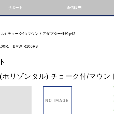
サポート
通信販売
検索
車種検索
アイテム検索
品番
タル) チョーク付/マウントアダプター外径φ42
00R,
BMW R100RS
KAWASAKI
BMW
DUCATI
GILERA
ト
ト(ホリゾンタル) チョーク付/マウン
閉じる