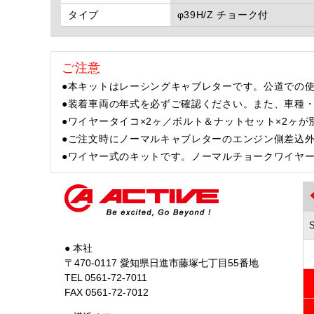
タイプ
φ39H/Z チョーク付
ご注意
●本キットはレーシングキャブレターです。公道での
●装着車両の年式を必ずご確認ください。また、車種
●ワイヤータイコ×2ヶ／ボルト＆ナットセット×2ヶが別途必要
●ご注文時にノーマルキャブレターのエンジン側差込
●ワイヤー式のキットです。ノーマルチョークワイヤ
● 本社
〒470-0117 愛知県日進市藤塚七丁目55番地
TEL 0561-72-7011
FAX 0561-72-7012