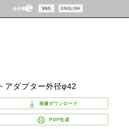
製品検索
SNS
ENGLISH
会社概要
会社概要
採用情報
検索
HUSQVANA
KTM
トアダプター外径φ42
画像ダウンロード
POP生成