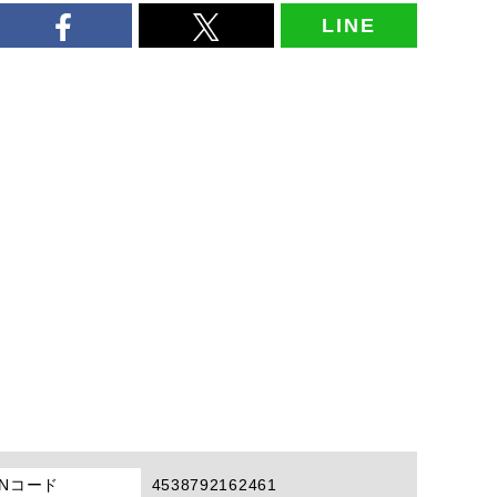
LINE
ANコード
4538792162461