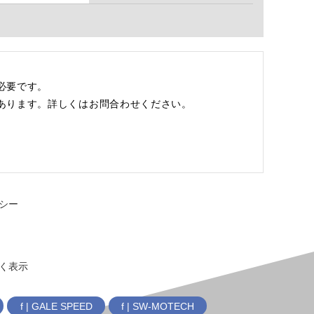
必要です。
あります。詳しくはお問合わせください。
。
シー
く表示
f | GALE SPEED
f | SW-MOTECH