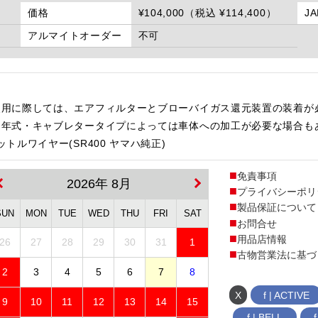
価格
¥104,000（税込 ¥114,400）
J
アルマイトオーダー
不可
使用に際しては、エアフィルターとブローバイガス還元装置の装着が
・年式・キャブレタータイプによっては車体への加工が必要な場合も
ルワイヤー(SR400 ヤマハ純正)
免責事項
2026年 8月
プライバシーポリ
製品保証について
SUN
MON
TUE
WED
THU
FRI
SAT
お問合せ
用品店情報
26
27
28
29
30
31
1
古物営業法に基づ
2
3
4
5
6
7
8
X
f | ACTIVE
9
10
11
12
13
14
15
f | BELL