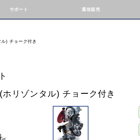
サポート
通信販売
検索
車種検索
アイテム検索
品番
タル) チョーク付き
KAWASAKI
BMW
DUCATI
GILERA
ト
ト(ホリゾンタル) チョーク付き
閉じる