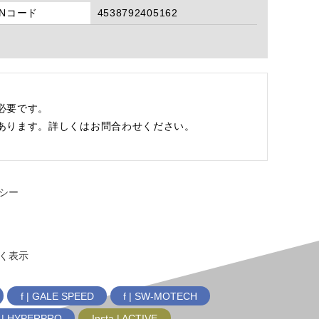
ANコード
4538792405162
必要です。
あります。詳しくはお問合わせください。
シー
く表示
f | GALE SPEED
f | SW-MOTECH
f | HYPERPRO
Insta | ACTIVE