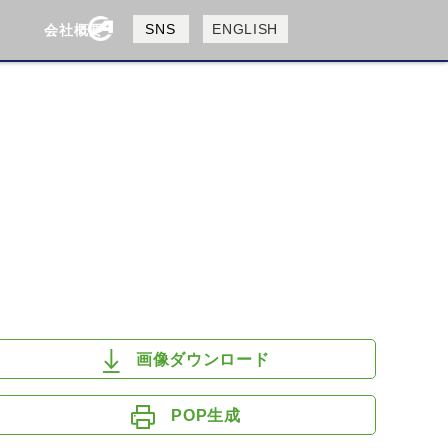
製品検索
SNS
ENGLISH
会社概要
会社概要
採用情報
検索
HUSQVANA
KTM
画像ダウンロード
POP生成