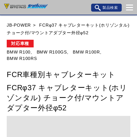
製品検索
ブランド内検索
JB-POWER
FCRφ37 キャブレターキット(ホリゾンタル)
車種検索
アイテム検索
品番検索
チョーク付/マウントアダプター外径φ52
対応車種
BMW R100,
BMW R100GS,
BMW R100R,
HONDA
YAMAHA
SUZUKI
BMW R100RS
KAWASAKI
BMW
DUCATI
GILERA
FCR車種別キャブレターキット
HUSQVANA
KTM
MOTO GUZZI
FCRφ37 キャブレターキット(ホリ
TRIUMPH
ゾンタル) チョーク付/マウントア
ダプター外径φ52
閉じる