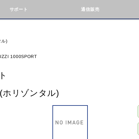
サポート
通信販売
検索
車種検索
アイテム検索
品番
タル)
ZZI 1000SPORT
KAWASAKI
BMW
DUCATI
GILERA
ト
ト(ホリゾンタル)
閉じる