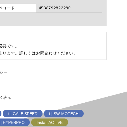
ANコード
4538792822280
必要です。
あります。詳しくはお問合わせください。
シー
く表示
f | GALE SPEED
f | SW-MOTECH
f | HYPERPRO
Insta | ACTIVE