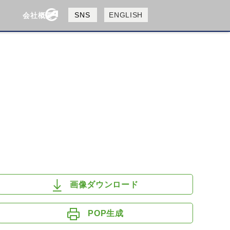
製品検索
SNS
ENGLISH
会社概要
会社概要
採用情報
検索
HUSQVANA
KTM
画像ダウンロード
POP生成