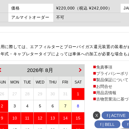
価格
¥220,000（税込 ¥242,000）
J
アルマイトオーダー
不可
使用に際しては、エアフィルターとブローバイガス還元装置の装着が
・年式・キャブレタータイプによっては車体への加工が必要な場合も
免責事項
2026年 8月
プライバシーポリ
製品保証について
SUN
MON
TUE
WED
THU
FRI
SAT
お問合せ
用品店情報
26
27
28
29
30
31
1
古物営業法に基づ
2
3
4
5
6
7
8
X
f | ACTIVE
9
10
11
12
13
14
15
f | BELL