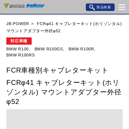
製品検索
ブランド内検索
JB-POWER
FCRφ41 キャブレターキット(ホリゾンタル)
車種検索
アイテム検索
品番検索
マウントアダプター外径φ52
対応車種
BMW R100,
BMW R100GS,
BMW R100R,
HONDA
YAMAHA
SUZUKI
BMW R100RS
KAWASAKI
BMW
DUCATI
GILERA
FCR車種別キャブレターキット
HUSQVANA
KTM
MOTO GUZZI
FCRφ41 キャブレターキット(ホリ
TRIUMPH
ゾンタル) マウントアダプター外径
φ52
閉じる