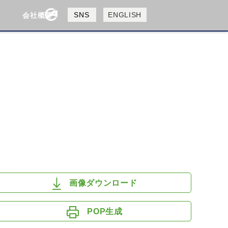
製品検索
SNS
ENGLISH
会社概要
会社概要
採用情報
検索
HUSQVANA
KTM
画像ダウンロード
POP生成