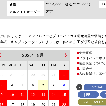
価格
¥110,000（税込 ¥121,000）
J
アルマイトオーダー
不可
使用に際しては、エアフィルターとブローバイガス還元装置の装着が
・年式・キャブレタータイプによっては車体への加工が必要な場合も
免責事項
2026年 8月
プライバシーポリ
製品保証について
SUN
MON
TUE
WED
THU
FRI
SAT
お問合せ
古物営業法に基づ
26
27
28
29
30
31
1
2
3
4
5
6
7
8
X
f | ACTIVE
f | BELL
9
10
11
12
13
14
15
Insta | GALE 
16
17
18
19
20
21
22