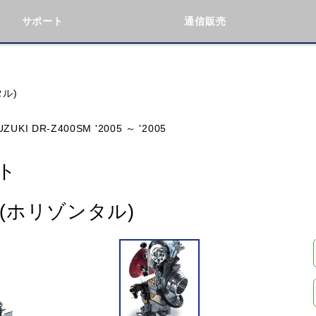
サポート
通信販売
検索
車種検索
アイテム検索
品番
タル)
UZUKI DR-Z400SM '2005 ～ '2005
KAWASAKI
BMW
DUCATI
GILERA
ト
ト(ホリゾンタル)
閉じる