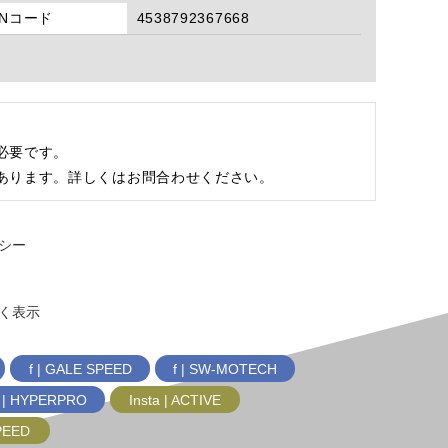
ANコード
4538792367668
必要です。
あります。詳しくはお問合わせください。
シー
く表示
f | GALE SPEED
f | SW-MOTECH
f | HYPERPRO
Insta | ACTIVE
SPEED