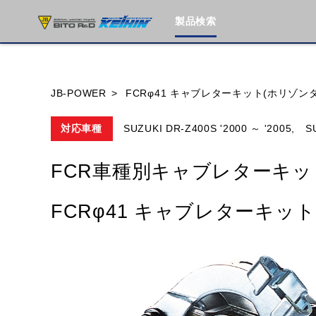
製品検索
ブランド内
JB-POWER
FCRφ41 キャブレターキット(ホリゾン
対応車種
SUZUKI DR-Z400S '2000 ～ '2005,
S
HONDA
YAMAHA
SUZUKI
FCR車種別キャブレターキッ
MOTO GUZZI
TRIUMPH
FCRφ41 キャブレターキッ