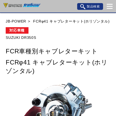
製品検索
ブランド内検索
JB-POWER
FCRφ41 キャブレターキット(ホリゾンタル)
車種検索
アイテム検索
品番検索
対応車種
SUZUKI DR350S
HONDA
YAMAHA
SUZUKI
FCR車種別キャブレターキット
KAWASAKI
BMW
DUCATI
GILERA
FCRφ41 キャブレターキット(ホリ
HUSQVANA
KTM
MOTO GUZZI
ゾンタル)
TRIUMPH
閉じる