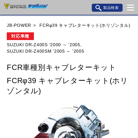
製品検索
ブランド内検索
JB-POWER
FCRφ39 キャブレターキット(ホリゾンタル)
車種検索
アイテム検索
品番検索
対応車種
SUZUKI DR-Z400S '2000 ～ '2005,
SUZUKI DR-Z400SM '2005 ～ '2005
HONDA
YAMAHA
SUZUKI
FCR車種別キャブレターキット
KAWASAKI
BMW
DUCATI
GILERA
FCRφ39 キャブレターキット(ホリ
HUSQVANA
KTM
MOTO GUZZI
ゾンタル)
TRIUMPH
閉じる