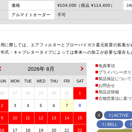
価格
¥104,000（税込 ¥114,400）
J
アルマイトオーダー
不可
使用に際しては、エアフィルターとブローバイガス還元装置の装着が
・年式・キャブレタータイプによっては車体への加工が必要な場合も
免責事項
2026年 8月
プライバシーポリ
製品保証について
SUN
MON
TUE
WED
THU
FRI
SAT
お問合せ
用品店情報
26
27
28
29
30
31
1
古物営業法に基づ
2
3
4
5
6
7
8
X
f | ACTIVE
9
10
11
12
13
14
15
f | BELL
16
17
18
19
20
21
22