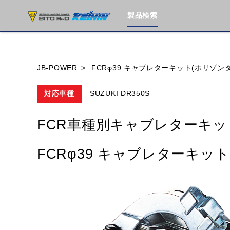
製品検索
ブランド内
JB-POWER
FCRφ39 キャブレターキット(ホリゾン
対応車種
SUZUKI DR350S
HONDA
YAMAHA
SUZUKI
FCR車種別キャブレターキッ
MOTO GUZZI
TRIUMPH
FCRφ39 キャブレターキッ