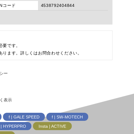
ANコード
4538792404844
必要です。
あります。詳しくはお問合わせください。
シー
く表示
f | GALE SPEED
f | SW-MOTECH
f | HYPERPRO
Insta | ACTIVE