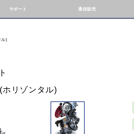
サポート
通信販売
検索
車種検索
アイテム検索
品番
タル)
KAWASAKI
BMW
DUCATI
GILERA
ト
ト(ホリゾンタル)
閉じる