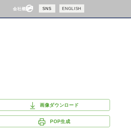
製品検索
SNS
ENGLISH
会社概要
会社概要
採用情報
検索
HUSQVANA
KTM
画像ダウンロード
POP生成