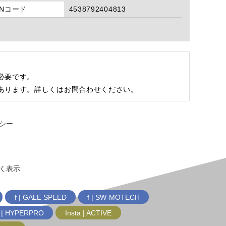
ANコード
4538792404813
必要です。
あります。詳しくはお問合わせください。
シー
く表示
f | GALE SPEED
f | SW-MOTECH
f | HYPERPRO
Insta | ACTIVE