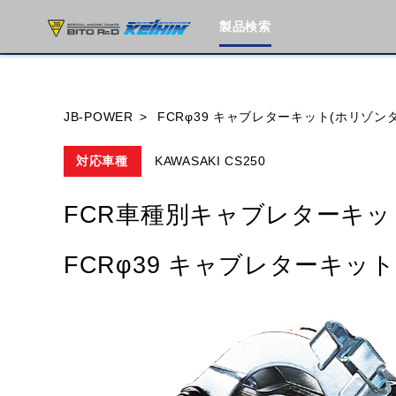
製品検索
ブランド内
JB-POWER
FCRφ39 キャブレターキット(ホリゾン
対応車種
KAWASAKI CS250
HONDA
YAMAHA
SUZUKI
FCR車種別キャブレターキッ
MOTO GUZZI
TRIUMPH
FCRφ39 キャブレターキッ