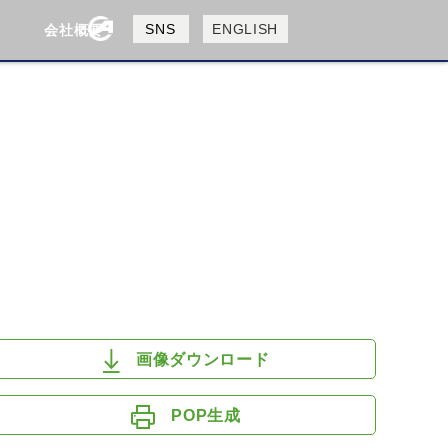
製品検索
SNS
ENGLISH
会社概要
会社概要
採用情報
検索
HUSQVANA
KTM
画像ダウンロード
POP生成