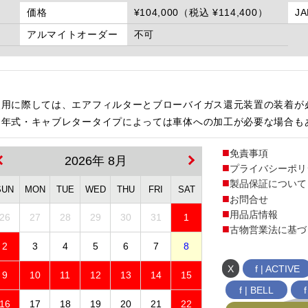
価格
¥104,000（税込 ¥114,400）
J
アルマイトオーダー
不可
使用に際しては、エアフィルターとブローバイガス還元装置の装着が
・年式・キャブレタータイプによっては車体への加工が必要な場合も
免責事項
2026年 8月
プライバシーポリ
製品保証について
SUN
MON
TUE
WED
THU
FRI
SAT
お問合せ
用品店情報
26
27
28
29
30
31
1
古物営業法に基づ
2
3
4
5
6
7
8
X
f | ACTIVE
9
10
11
12
13
14
15
f | BELL
16
17
18
19
20
21
22