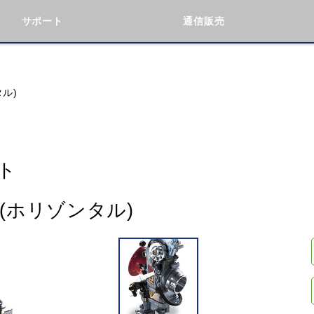
サポート
通信販売
検索
車種検索
アイテム検索
品番
タル)
KAWASAKI
BMW
DUCATI
GILERA
ト
ト(ホリゾンタル)
閉じる