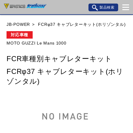
製品検索
ブランド内検索
JB-POWER
FCRφ37 キャブレターキット(ホリゾンタル)
車種検索
アイテム検索
品番検索
対応車種
MOTO GUZZI Le Mans 1000
HONDA
YAMAHA
SUZUKI
FCR車種別キャブレターキット
KAWASAKI
BMW
DUCATI
GILERA
FCRφ37 キャブレターキット(ホリ
HUSQVANA
KTM
MOTO GUZZI
ゾンタル)
TRIUMPH
閉じる