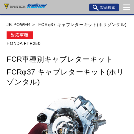
製品検索
ブランド内検索
JB-POWER
FCRφ37 キャブレターキット(ホリゾンタル)
車種検索
アイテム検索
品番検索
対応車種
HONDA FTR250
HONDA
YAMAHA
SUZUKI
FCR車種別キャブレターキット
KAWASAKI
BMW
DUCATI
GILERA
FCRφ37 キャブレターキット(ホリ
HUSQVANA
KTM
MOTO GUZZI
ゾンタル)
TRIUMPH
閉じる