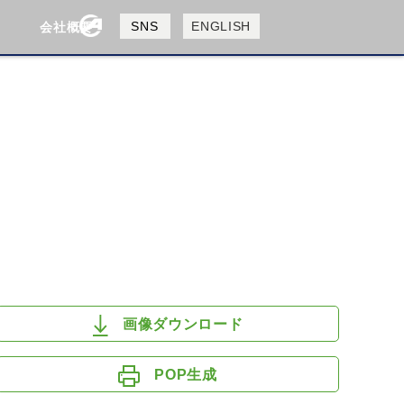
製品検索
SNS
ENGLISH
会社概要
会社概要
採用情報
検索
HUSQVANA
KTM
画像ダウンロード
POP生成