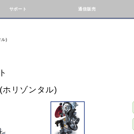
サポート
通信販売
検索
車種検索
アイテム検索
品番
タル)
KAWASAKI
BMW
DUCATI
GILERA
ト
ト(ホリゾンタル)
閉じる