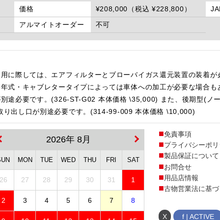
価格
¥208,000（税込 ¥228,800）
J
アルマイトオーダー
不可
使用に際しては、エアフィルターとブローバイガス還元装置の装着が
・年式・キャブレタータイプによっては車体への加工が必要な場合も
要です。(326-ST-G02 本体価格 \35,000) また、後期型
が別途必要です。(314-99-009 本体価格 \10,000)
免責事項
2026年 8月
プライバシーポリ
製品保証について
SUN
MON
TUE
WED
THU
FRI
SAT
お問合せ
用品店情報
26
27
28
29
30
31
1
古物営業法に基づ
2
3
4
5
6
7
8
X
f | ACTIVE