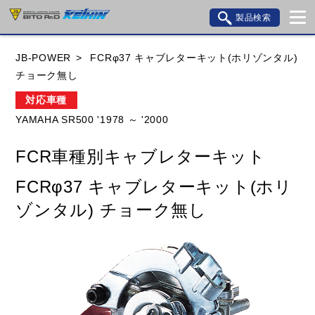
製品検索
ブランド内検索
JB-POWER
FCRφ37 キャブレターキット(ホリゾンタル)
車種検索
アイテム検索
品番検索
チョーク無し
対応車種
YAMAHA SR500 '1978 ～ '2000
HONDA
YAMAHA
SUZUKI
FCR車種別キャブレターキット
KAWASAKI
BMW
DUCATI
GILERA
FCRφ37 キャブレターキット(ホリ
HUSQVANA
KTM
MOTO GUZZI
ゾンタル) チョーク無し
TRIUMPH
閉じる