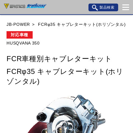
製品検索
ブランド内検索
JB-POWER
FCRφ35 キャブレターキット(ホリゾンタル)
車種検索
アイテム検索
品番検索
対応車種
HUSQVANA 350
HONDA
YAMAHA
SUZUKI
FCR車種別キャブレターキット
KAWASAKI
BMW
DUCATI
GILERA
FCRφ35 キャブレターキット(ホリ
HUSQVANA
KTM
MOTO GUZZI
ゾンタル)
TRIUMPH
閉じる