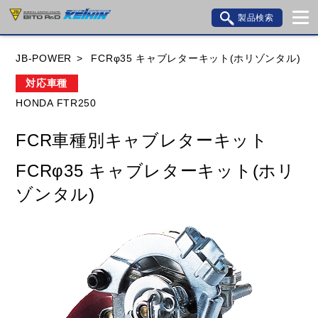
製品検索
ブランド内検索
JB-POWER
FCRφ35 キャブレターキット(ホリゾンタル)
車種検索
アイテム検索
品番検索
対応車種
HONDA FTR250
HONDA
YAMAHA
SUZUKI
FCR車種別キャブレターキット
KAWASAKI
BMW
DUCATI
GILERA
FCRφ35 キャブレターキット(ホリ
HUSQVANA
KTM
MOTO GUZZI
ゾンタル)
TRIUMPH
閉じる