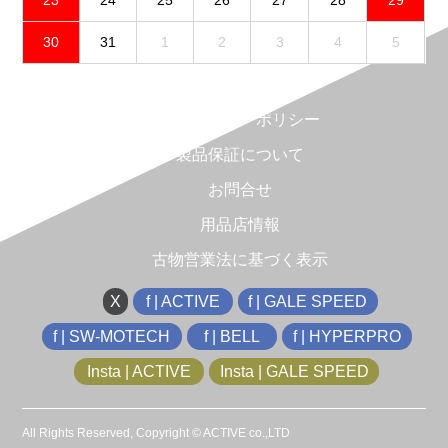
23
24
25
26
27
28
29
30
31
1
2
3
4
5
免責事項
プライバシーポリシー
製品保証について
お問合せ
用品店情報
古物営業法に基づく表示
X
f | ACTIVE
f | GALE SPEED
f | SW-MOTECH
f | BELL
f | HYPERPRO
Insta | ACTIVE
Insta | GALE SPEED
All Rights Reserved, Copyright © ACTIVE co.,LTD