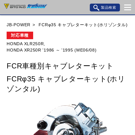
製品検索
ブランド内検索
JB-POWER
FCRφ35 キャブレターキット(ホリゾンタル)
車種検索
アイテム検索
品番検索
対応車種
HONDA XLR250R,
HONDA XR250R '1986 ～ '1995 (ME06/08)
HONDA
YAMAHA
SUZUKI
FCR車種別キャブレターキット
KAWASAKI
BMW
DUCATI
GILERA
FCRφ35 キャブレターキット(ホリ
HUSQVANA
KTM
MOTO GUZZI
ゾンタル)
TRIUMPH
閉じる