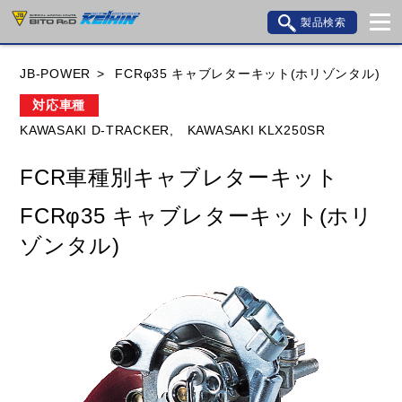
製品検索
ブランド内検索
JB-POWER
FCRφ35 キャブレターキット(ホリゾンタル)
車種検索
アイテム検索
品番検索
対応車種
KAWASAKI D-TRACKER,
KAWASAKI KLX250SR
HONDA
YAMAHA
SUZUKI
FCR車種別キャブレターキット
KAWASAKI
BMW
DUCATI
GILERA
FCRφ35 キャブレターキット(ホリ
HUSQVANA
KTM
MOTO GUZZI
ゾンタル)
TRIUMPH
閉じる