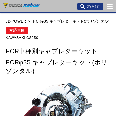
製品検索
ブランド内検索
JB-POWER
FCRφ35 キャブレターキット(ホリゾンタル)
車種検索
アイテム検索
品番検索
対応車種
KAWASAKI CS250
HONDA
YAMAHA
SUZUKI
FCR車種別キャブレターキット
KAWASAKI
BMW
DUCATI
GILERA
FCRφ35 キャブレターキット(ホリ
HUSQVANA
KTM
MOTO GUZZI
ゾンタル)
TRIUMPH
閉じる