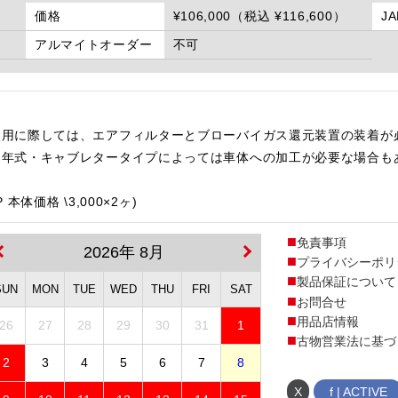
価格
¥106,000（税込 ¥116,600）
J
アルマイトオーダー
不可
使用に際しては、エアフィルターとブローバイガス還元装置の装着が
・年式・キャブレタータイプによっては車体への加工が必要な場合も
。
体価格 \3,000×2ヶ)
免責事項
2026年 8月
プライバシーポリ
製品保証について
SUN
MON
TUE
WED
THU
FRI
SAT
お問合せ
用品店情報
26
27
28
29
30
31
1
古物営業法に基づ
2
3
4
5
6
7
8
X
f | ACTIVE