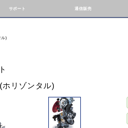
サポート
通信販売
検索
車種検索
アイテム検索
品番
タル)
KAWASAKI
BMW
DUCATI
GILERA
ト
ト(ホリゾンタル)
閉じる