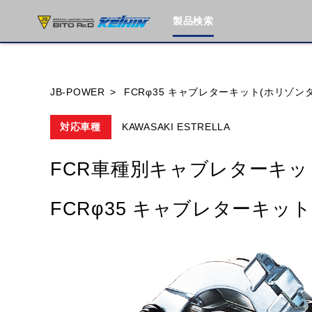
製品検索
ブランド内
JB-POWER
FCRφ35 キャブレターキット(ホリゾン
対応車種
KAWASAKI ESTRELLA
HONDA
YAMAHA
SUZUKI
FCR車種別キャブレターキッ
MOTO GUZZI
TRIUMPH
FCRφ35 キャブレターキッ