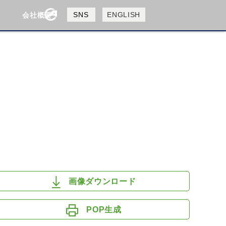
製品検索
SNS
ENGLISH
会社概要
会社概要
採用情報
検索
HUSQVANA
KTM
画像ダウンロード
POP生成