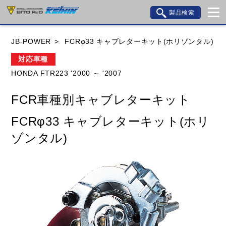
製品検索
ブランド内検索
JB-POWER
FCRφ33 キャブレターキット(ホリゾンタル)
車種検索
アイテム検索
品番検索
対応車種
HONDA FTR223 '2000 ～ '2007
HONDA
YAMAHA
SUZUKI
FCR車種別キャブレターキット
KAWASAKI
BMW
DUCATI
GILERA
FCRφ33 キャブレターキット(ホリ
HUSQVANA
KTM
MOTO GUZZI
ゾンタル)
TRIUMPH
閉じる