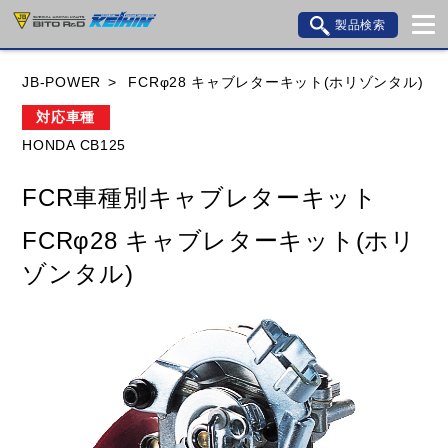
製品検索
ブランド内検索
JB-POWER
FCRφ28 キャブレターキット(ホリゾンタル)
車種検索
アイテム検索
品番検索
対応車種
HONDA CB125
HONDA
YAMAHA
SUZUKI
FCR車種別キャブレターキット
KAWASAKI
BMW
DUCATI
GILERA
FCRφ28 キャブレターキット(ホリ
HUSQVANA
KTM
MOTO GUZZI
ゾンタル)
TRIUMPH
閉じる