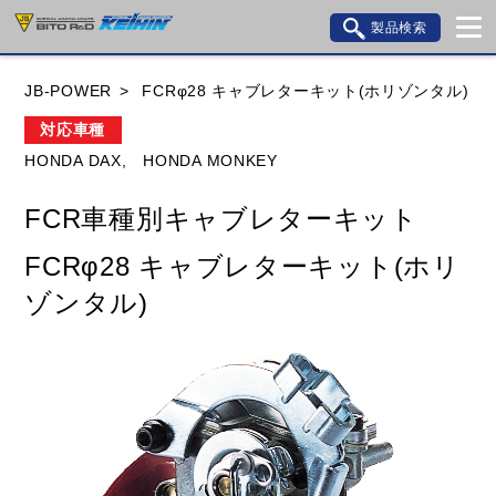
製品検索
ブランド内検索
JB-POWER
FCRφ28 キャブレターキット(ホリゾンタル)
車種検索
アイテム検索
品番検索
対応車種
HONDA DAX,
HONDA MONKEY
HONDA
YAMAHA
SUZUKI
FCR車種別キャブレターキット
KAWASAKI
BMW
DUCATI
GILERA
FCRφ28 キャブレターキット(ホリ
HUSQVANA
KTM
MOTO GUZZI
ゾンタル)
TRIUMPH
閉じる