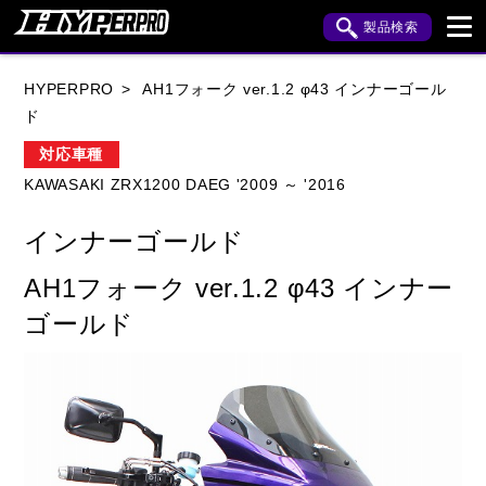
製品検索
ブランド内検索
HYPERPRO
AH1フォーク ver.1.2 φ43 インナーゴール
車種検索
アイテム検索
品番検索
ド
対応車種
KAWASAKI ZRX1200 DAEG '2009 ～ '2016
HONDA
YAMAHA
SUZUKI
インナーゴールド
KAWASAKI
APRILIA
BENELLI
BMW
AH1フォーク ver.1.2 φ43 インナー
BUELL
CAGIVA
DUCATI
ゴールド
HARLEY DAVIDSON
HUSQVANA
INDIAN
KTM
MOTO GUZZI
MV AGUSTA
ROYAL ENFIELD
TRIUMPH