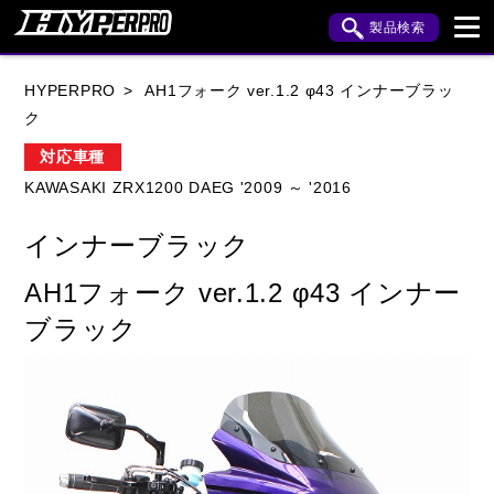
製品検索
ブランド内検索
HYPERPRO
AH1フォーク ver.1.2 φ43 インナーブラッ
車種検索
アイテム検索
品番検索
ク
対応車種
KAWASAKI ZRX1200 DAEG '2009 ～ '2016
HONDA
YAMAHA
SUZUKI
インナーブラック
KAWASAKI
APRILIA
BENELLI
BMW
AH1フォーク ver.1.2 φ43 インナー
BUELL
CAGIVA
DUCATI
ブラック
HARLEY DAVIDSON
HUSQVANA
INDIAN
KTM
MOTO GUZZI
MV AGUSTA
ROYAL ENFIELD
TRIUMPH