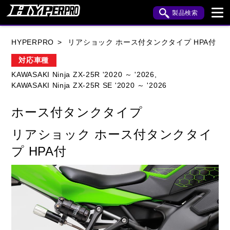
製品検索
ブランド内検索
HYPERPRO
リアショック ホース付タンクタイプ HPA付
車種検索
アイテム検索
品番検索
対応車種
KAWASAKI Ninja ZX-25R '2020 ～ '2026,
KAWASAKI Ninja ZX-25R SE '2020 ～ '2026
HONDA
YAMAHA
SUZUKI
ホース付タンクタイプ
KAWASAKI
APRILIA
BENELLI
BMW
リアショック ホース付タンクタイ
BUELL
CAGIVA
DUCATI
プ HPA付
HARLEY DAVIDSON
HUSQVANA
INDIAN
KTM
MOTO GUZZI
MV AGUSTA
ROYAL ENFIELD
TRIUMPH