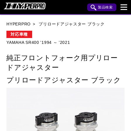
製品検索
ブランド内検索
HYPERPRO
プリロードアジャスター ブラック
車種検索
アイテム検索
品番検索
対応車種
YAMAHA SR400 '1994 ～ '2021
HONDA
YAMAHA
SUZUKI
純正フロントフォーク用プリロー
KAWASAKI
APRILIA
BENELLI
BMW
ドアジャスター
BUELL
CAGIVA
DUCATI
プリロードアジャスター ブラック
HARLEY DAVIDSON
HUSQVANA
INDIAN
KTM
MOTO GUZZI
MV AGUSTA
ROYAL ENFIELD
TRIUMPH