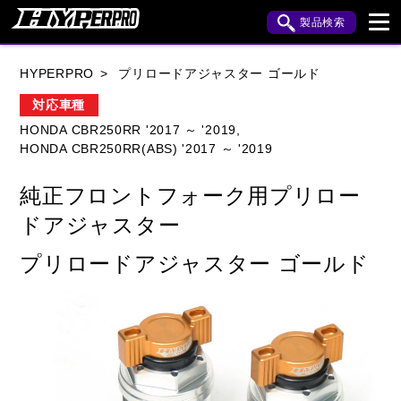
製品検索
ブランド内検索
HYPERPRO
プリロードアジャスター ゴールド
車種検索
アイテム検索
品番検索
対応車種
HONDA CBR250RR '2017 ～ '2019,
HONDA CBR250RR(ABS) '2017 ～ '2019
HONDA
YAMAHA
SUZUKI
純正フロントフォーク用プリロー
KAWASAKI
APRILIA
BENELLI
BMW
ドアジャスター
BUELL
CAGIVA
DUCATI
プリロードアジャスター ゴールド
HARLEY DAVIDSON
HUSQVANA
INDIAN
KTM
MOTO GUZZI
MV AGUSTA
ROYAL ENFIELD
TRIUMPH