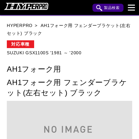
製品検索
ブランド内検索
HYPERPRO
AH1フォーク用 フェンダーブラケット(左右
車種検索
アイテム検索
品番検索
セット) ブラック
対応車種
SUZUKI GSX1100S '1981 ～ '2000
HONDA
YAMAHA
SUZUKI
AH1フォーク用
KAWASAKI
APRILIA
BENELLI
BMW
AH1フォーク用 フェンダーブラケ
BUELL
CAGIVA
DUCATI
ット(左右セット) ブラック
HARLEY DAVIDSON
HUSQVANA
INDIAN
KTM
MOTO GUZZI
MV AGUSTA
ROYAL ENFIELD
TRIUMPH