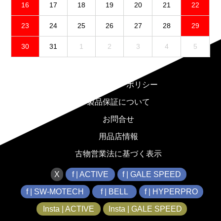
16
17
18
19
20
21
22
23
24
25
26
27
28
29
30
31
1
2
3
4
5
免責事項
プライバシーポリシー
製品保証について
お問合せ
用品店情報
古物営業法に基づく表示
X
f | ACTIVE
f | GALE SPEED
f | SW-MOTECH
f | BELL
f | HYPERPRO
Insta | ACTIVE
Insta | GALE SPEED