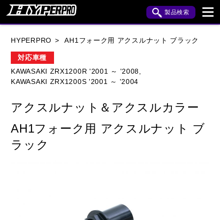
製品検索
ブランド内検索
HYPERPRO
AH1フォーク用 アクスルナット ブラック
車種検索
アイテム検索
品番検索
対応車種
KAWASAKI ZRX1200R '2001 ～ '2008,
KAWASAKI ZRX1200S '2001 ～ '2004
HONDA
YAMAHA
SUZUKI
アクスルナット＆アクスルカラー
KAWASAKI
APRILIA
BENELLI
BMW
AH1フォーク用 アクスルナット ブ
BUELL
CAGIVA
DUCATI
ラック
HARLEY DAVIDSON
HUSQVANA
INDIAN
KTM
MOTO GUZZI
MV AGUSTA
ROYAL ENFIELD
TRIUMPH