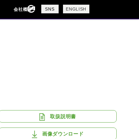
製品検索
SNS
ENGLISH
会社概要
会社概要
採用情報
検索
BUELL
CAGIVA
DUCATI
USTA
ROYAL ENFIELD
取扱説明書
画像ダウンロード