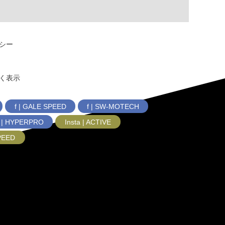
シー
く表示
f | GALE SPEED
f | SW-MOTECH
f | HYPERPRO
Insta | ACTIVE
SPEED