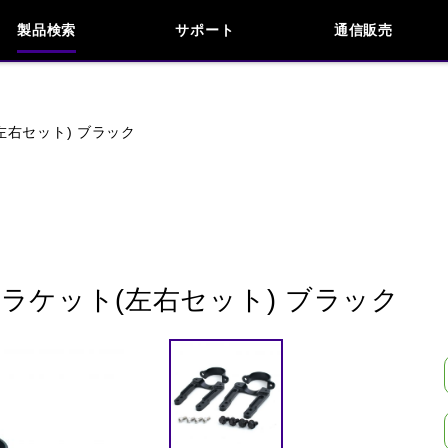
製品検索
サポート
通信販売
お問い合わせ
よくあるご質問
検索
車種検索
アイテム検索
品番
左右セット) ブラック
KAWASAKI
APRILIA
BENELLI
BMW
INDIAN
KTM
MOTO GUZZI
MV AG
ラケット(左右セット) ブラック
閉じる