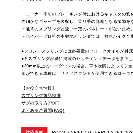
・コーナー手前のブレーキング時におけるキャスタの変
の細かなギャップを吸収し、乗り手の邪魔となる振動を
・通常のスプリングと違い一定のバネレートがないため
・ハイパープロ社の本拠地オランダでは、救急バイク全
●フロントスプリングには必要量のフォークオイルが付
●各スプリング品番に掲載のセッティングデータを参照
●30mm以上のローダウンの場合、車体状態によってシ
整ができる車種は、サイドスタンドが使用できるローダ
【お役立ち情報】
スプリング製品特徴
サグの取り方(PDF)
よくあるご質問(FAQ)
対応車種
ROYAL ENFIELD GUERRILLA 450 '202