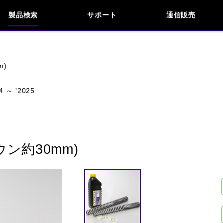
製品検索
サポート
通信販売
お問い合わせ
よくあるご質問
検索
車種検索
アイテム検索
品番
m)
4 ～ '2025
KAWASAKI
APRILIA
BENELLI
BMW
INDIAN
KTM
MOTO GUZZI
MV AG
ン約30mm)
閉じる