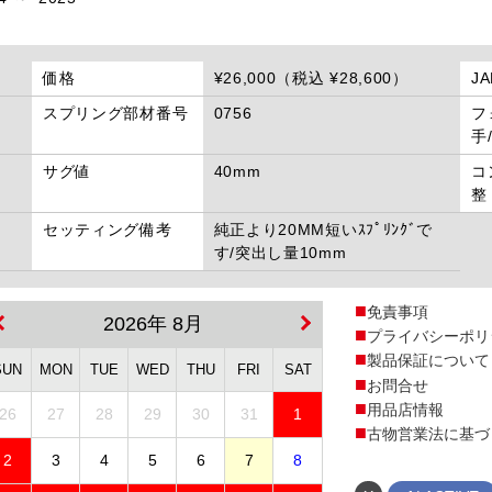
価格
¥26,000（税込 ¥28,600）
J
スプリング部材番号
0756
フ
手
サグ値
40mm
コ
整
セッティング備考
純正より20MM短いｽﾌﾟﾘﾝｸﾞで
す/突出し量10mm
免責事項
2026年 8月
プライバシーポリ
製品保証について
SUN
MON
TUE
WED
THU
FRI
SAT
お問合せ
用品店情報
26
27
28
29
30
31
1
古物営業法に基づ
2
3
4
5
6
7
8