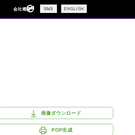
製品検索
SNS
ENGLISH
会社概要
会社概要
採用情報
検索
BUELL
CAGIVA
DUCATI
USTA
ROYAL ENFIELD
画像ダウンロード
POP生成