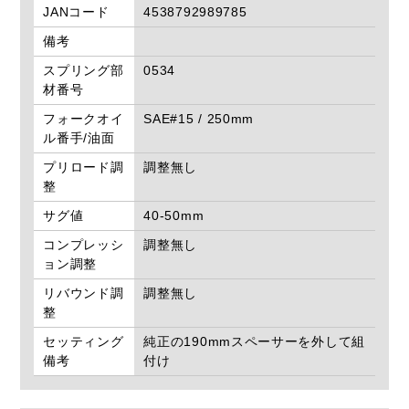
JANコード
4538792989785
備考
スプリング部
0534
材番号
フォークオイ
SAE#15 / 250mm
ル番手/油面
プリロード調
調整無し
整
サグ値
40-50mm
コンプレッシ
調整無し
ョン調整
リバウンド調
調整無し
整
セッティング
純正の190mmスペーサーを外して組
備考
付け