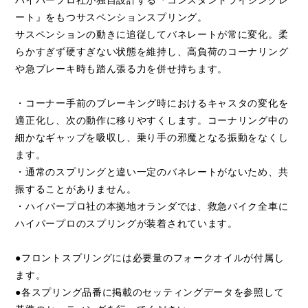
ハイパープロ社が独自設計する『コンスタントライジングレ
ート』をもつサスペンションスプリング。
サスペンションの動きに追従してバネレートが常に変化。柔
らかすぎず硬すぎない状態を維持し、高負荷のコーナリング
や急ブレーキ時も踏ん張る力を併せ持ちます。
・コーナー手前のブレーキング時におけるキャスタの変化を
適正化し、次の動作に移りやすくします。コーナリング中の
細かなギャップを吸収し、乗り手の邪魔となる振動をなくし
ます。
・通常のスプリングと違い一定のバネレートがないため、共
振することがありません。
・ハイパープロ社の本拠地オランダでは、救急バイク全車に
ハイパープロのスプリングが装着されています。
●フロントスプリングには必要量のフォークオイルが付属し
ます。
●各スプリング品番に掲載のセッティングデータを参照して