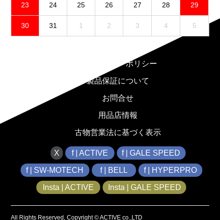
23
24
25
26
27
28
29
30
31
1
2
3
4
5
免責事項
プライバシーポリシー
製品保証について
お問合せ
用品店情報
古物営業法に基づく表示
X
f | ACTIVE
f | GALE SPEED
f | SW-MOTECH
f | BELL
f | HYPERPRO
Insta | ACTIVE
Insta | GALE SPEED
All Rights Reserved, Copyright © ACTIVE co.,LTD