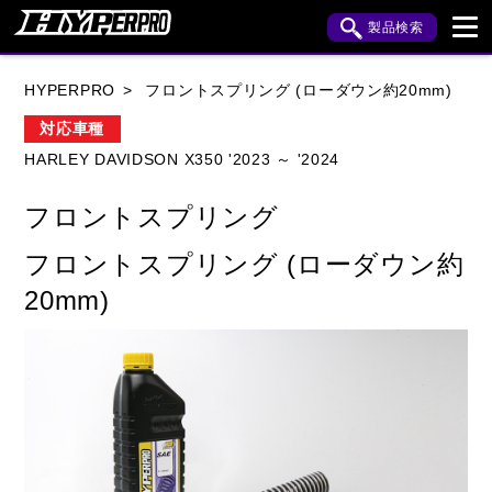
製品検索
ブランド内検索
HYPERPRO
フロントスプリング (ローダウン約20mm)
車種検索
アイテム検索
品番検索
対応車種
HARLEY DAVIDSON X350 '2023 ～ '2024
HONDA
YAMAHA
SUZUKI
フロントスプリング
KAWASAKI
APRILIA
BENELLI
BMW
フロントスプリング (ローダウン約
BUELL
CAGIVA
DUCATI
20mm)
HARLEY DAVIDSON
HUSQVANA
INDIAN
KTM
MOTO GUZZI
MV AGUSTA
ROYAL ENFIELD
TRIUMPH